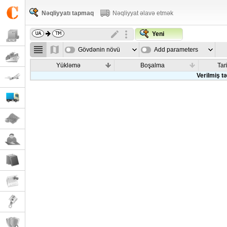
Nəqliyyatı tapmaq
Nəqliyyat əlavə etmək
Yeni
Gövdənin növü
Add parameters
Yükləmə
Boşalma
Tar
Verilmiş t