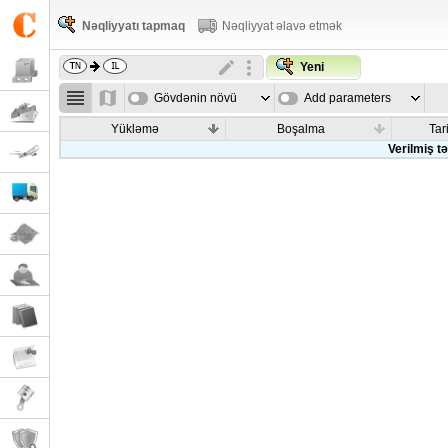
Nəqliyyatı tapmaq
Nəqliyyat əlavə etmək
Yeni
Gövdənin növü
Add parameters
Yükləmə
Boşalma
Tar
Verilmiş t