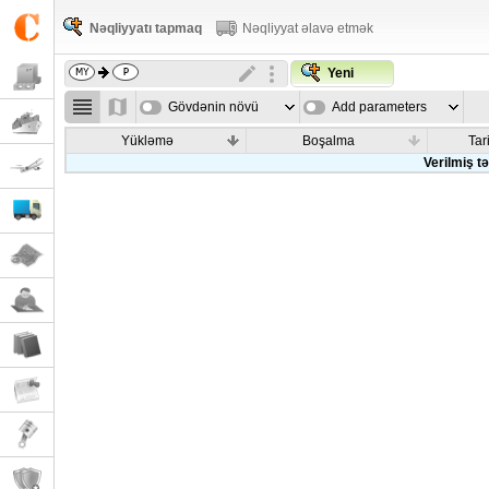
Nəqliyyatı tapmaq
Nəqliyyat əlavə etmək
Yeni
Gövdənin növü
Add parameters
Yükləmə
Boşalma
Tar
Verilmiş t