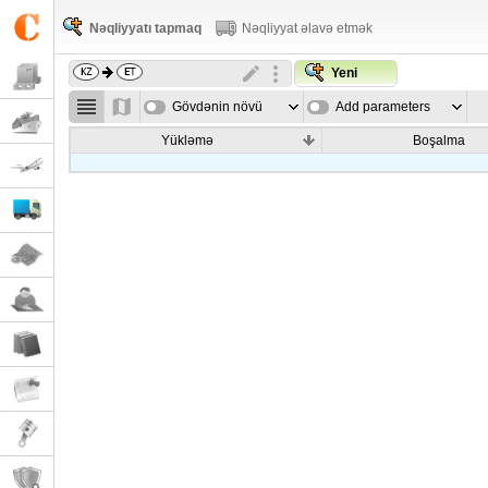
Nəqliyyatı tapmaq
Nəqliyyat əlavə etmək
Yeni
Gövdənin növü
Add parameters
Yükləmə
Boşalma