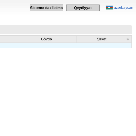
azərbaycan
Sistemə daxil olma
Qeydiyyat
Gövdə
Şirkət