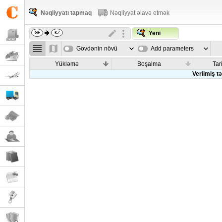
Nəqliyyatı tapmaq
Nəqliyyat əlavə etmək
Yeni
Gövdənin növü
Add parameters
Yükləmə
Boşalma
Tar
Verilmiş t