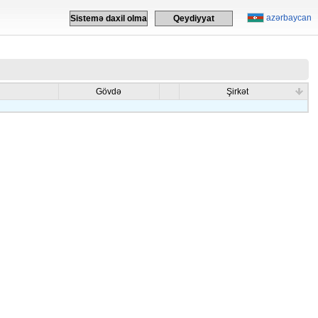
azərbaycan
Sistemə daxil olma
Qeydiyyat
Gövdə
Şirkət