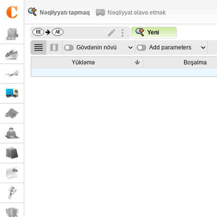
Nəqliyyatı tapmaq
Nəqliyyat əlavə etmək
Yeni
Gövdənin növü
Add parameters
Yükləmə
Boşalma