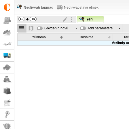
Nəqliyyatı tapmaq
Nəqliyyat əlavə etmək
Yeni
Gövdənin növü
Add parameters
Yükləmə
Boşalma
Tar
Verilmiş t