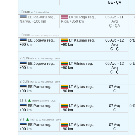
BE - ÇA
dünən
ref Estoniya - Litva
EE Ida-Viru reg.,
LV 10 Riga reg.,
05 Avq - 11
Narva,
+100 km
Riga
+350 km
Avq
Ç - ÇA
dünən
<2t, 14m3 Estoniya - Latviya
EE Jogeva reg.,
LT Kaunas reg.
05 Avq - 12
ört
+90 km
+90 km
Avq
Ç - Ç
2 gün
örtük 82-92 m3 Estoniya - Litva
EE Jogeva reg.,
LT Vilnius reg.
05 Avq - 12
ört
+90 km
+90 km
Avq
Ç - Ç
2 gün
örtük 82-92 m3 Estoniya - Litva
EE Parnu reg.
LT Alytus reg.,
07 Avq
+90 km
+90 km
C
11 s.
izoterm Estoniya - Litva
EE Parnu reg.
LT Alytus reg.,
07 Avq
ört
+90 km
+90 km
C
9 s.
örtük 82-92 m3 Estoniya - Litva
EE Parnu reg.
LT Alytus reg.,
07 Avq
+90 km
+90 km
C