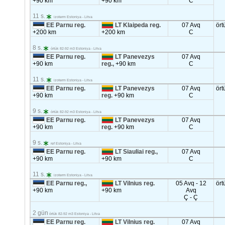
+90 km
+90 km
C
11 s.
izoterm Estoniya - Litva
EE Parnu reg.
LT Klaipeda reg.
07 Avq
ört
+200 km
+200 km
C
8 s.
örtük 82-92 m3 Estoniya - Litva
EE Parnu reg.
LT Panevezys
07 Avq
+90 km
reg.,
+90 km
C
11 s.
izoterm Estoniya - Litva
EE Parnu reg.
LT Panevezys
07 Avq
ört
+90 km
reg.
+90 km
C
9 s.
örtük 82-92 m3 Estoniya - Litva
EE Parnu reg.
LT Panevezys
07 Avq
+90 km
reg.
+90 km
C
9 s.
ref Estoniya - Litva
EE Parnu reg.
LT Siauliai reg.,
07 Avq
+90 km
+90 km
C
11 s.
izoterm Estoniya - Litva
EE Parnu reg.,
LT Vilnius reg.
05 Avq - 12
ört
+90 km
+90 km
Avq
Ç - Ç
2 gün
örtük 82-92 m3 Estoniya - Litva
EE Parnu reg.
LT Vilnius reg.
07 Avq