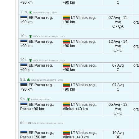
+90 km
+90 km
C
11 s.
izoterm Estoniya - Litva
EE Parnu reg.
LT Vilnius reg.
07 Avq - 11
+90 km
+90 km
Avq
ört
C - ÇA
10 s.
örtük 82-92 m3 Estoniya - Litva
EE Parnu reg.
LT Vilnius reg.
12 Avq - 14
+90 km
+90 km
Avq
ört
Ç - C
10 s.
örtük 82-92 m3 Estoniya - Litva
EE Parnu reg.
LT Vilnius reg.,
07 Avq
ört
+90 km
+90 km
C
9 s.
örtük 82-92 m3 Estoniya - Litva
EE Parnu reg.
LT Vilnius reg.,
07 Avq
+90 km
+90 km
C
9 s.
ref Estoniya - Litva
EE Parnu reg.,
LT Vilnius reg.,
05 Avq - 12
Parnu
+90 km
Vilnius
+40 km
Avq
ört
Ç - Ç
dünən
örtük 82-92 m3 Estoniya - Litva
EE Parnu reg.,
LT Vilnius reg.,
10 Avq
Parnu
+150 km
Vilnius,
+40 km
BE