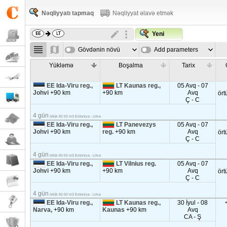
Nəqliyyatı tapmaq
Nəqliyyat əlavə etmək
Yeni
Gövdənin növü
Add parameters
Yükləmə
Boşalma
Tarix
EE Ida-Viru reg.,
LT Kaunas reg.,
05 Avq - 07
Johvi
+90 km
+90 km
Avq
ört
Ç - C
4 gün
örtük 82-92 m3 Estoniya - Litva
EE Ida-Viru reg.,
LT Panevezys
05 Avq - 07
Johvi
+90 km
reg.
+90 km
Avq
ört
Ç - C
4 gün
örtük 82-92 m3 Estoniya - Litva
EE Ida-Viru reg.,
LT Vilnius reg.
05 Avq - 07
Johvi
+90 km
+90 km
Avq
ört
Ç - C
4 gün
örtük 82-92 m3 Estoniya - Litva
EE Ida-Viru reg.,
LT Kaunas reg.,
30 İyul - 08
Narva,
+90 km
Kaunas
+90 km
Avq
CA - Ş