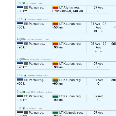
9 s.
ref Estoniya - Litva
EE Parnu reg.
LT Alytus reg.,
07 Avq
+90 km
Druskininkai,
+40 km
C
11 s.
izoterm Estoniya - Litva
EE Parnu reg.
LT Kaunas reg.
24 Avq - 28
+50 km
+50 km
Avq
<
BE - C
4 gün
<7.5t, 50m3 Estoniya - Litva
EE Parnu reg.,
LT Kaunas reg.
05 Avq - 12
ört
+90 km
+90 km
Avq
Ç - Ç
2 gün
örtük 82-92 m3 Estoniya - Litva
EE Parnu reg.
LT Kaunas reg.,
07 Avq
+90 km
+90 km
C
11 s.
izoterm Estoniya - Litva
EE Parnu reg.
LT Kaunas reg.
07 Avq
ört
+90 km
+90 km
C
9 s.
örtük 82-92 m3 Estoniya - Litva
EE Parnu reg.
LT Kaunas reg.
07 Avq
+90 km
+90 km
C
9 s.
ref Estoniya - Litva
EE Parnu reg.
LT Klaipeda reg.
07 Avq