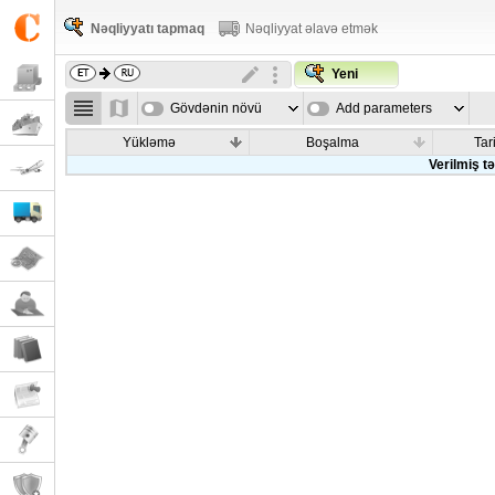
Nəqliyyatı tapmaq
Nəqliyyat əlavə etmək
Yeni
Gövdənin növü
Add parameters
Yükləmə
Boşalma
Tar
Verilmiş t