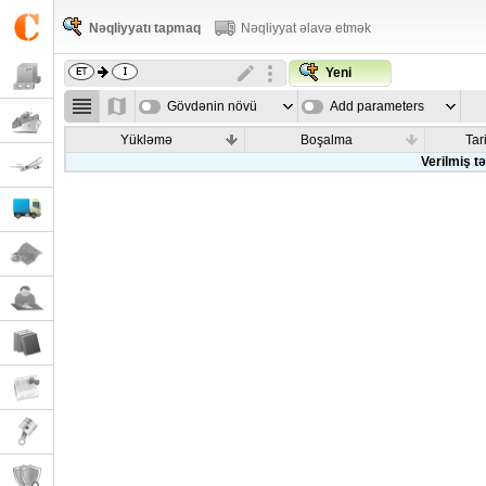
Nəqliyyatı tapmaq
Nəqliyyat əlavə etmək
Yeni
Gövdənin növü
Add parameters
Yükləmə
Boşalma
Tar
Verilmiş t