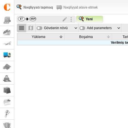
Nəqliyyatı tapmaq
Nəqliyyat əlavə etmək
Yeni
Gövdənin növü
Add parameters
Yükləmə
Boşalma
Tar
Verilmiş t