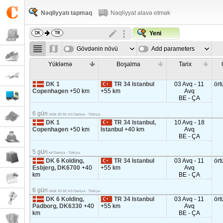
Nəqliyyatı tapmaq
Nəqliyyat əlavə etmək
Yeni
Gövdənin növü
Add parameters
Yükləmə
Boşalma
Tarix
DK 1
TR 34 Istanbul
03 Avq - 11
ört
Copenhagen
+50 km
+55 km
Avq
BE - ÇA
6 gün
örtük 82-92 m3 Daniya - Türkiyə
DK 1
TR 34 Istanbul,
10 Avq - 18
Copenhagen
+50 km
Istanbul
+40 km
Avq
BE - ÇA
5 gün
ref Daniya - Türkiyə
DK 6 Kolding,
TR 34 Istanbul
03 Avq - 11
ört
Esbjerg, DK6700
+40
+55 km
Avq
km
BE - ÇA
6 gün
örtük 82-92 m3 Daniya - Türkiyə
DK 6 Kolding,
TR 34 Istanbul
03 Avq - 11
ört
Padborg, DK6330
+40
+55 km
Avq
km
BE - ÇA