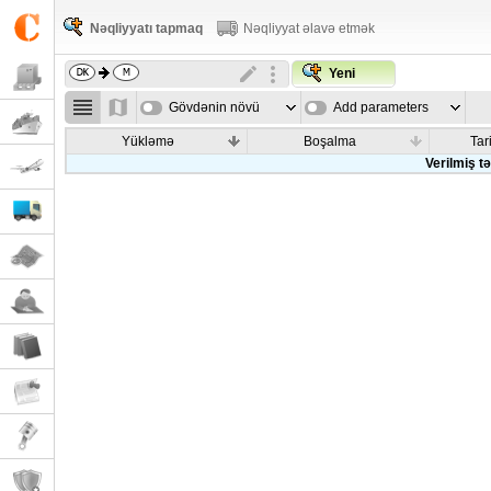
Nəqliyyatı tapmaq
Nəqliyyat əlavə etmək
Yeni
Gövdənin növü
Add parameters
Yükləmə
Boşalma
Tar
Verilmiş t