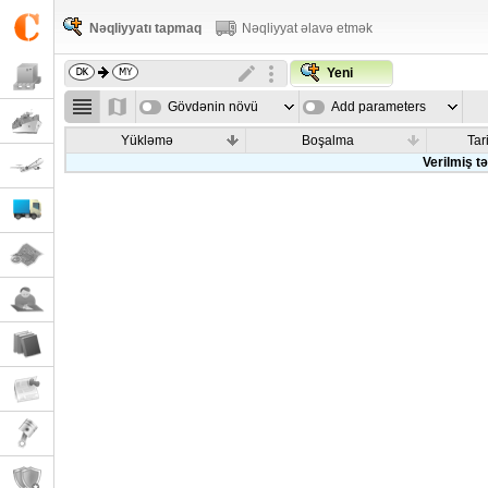
Nəqliyyatı tapmaq
Nəqliyyat əlavə etmək
Yeni
Gövdənin növü
Add parameters
Yükləmə
Boşalma
Tar
Verilmiş t