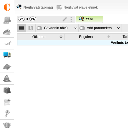
Nəqliyyatı tapmaq
Nəqliyyat əlavə etmək
Yeni
Gövdənin növü
Add parameters
Yükləmə
Boşalma
Tar
Verilmiş t