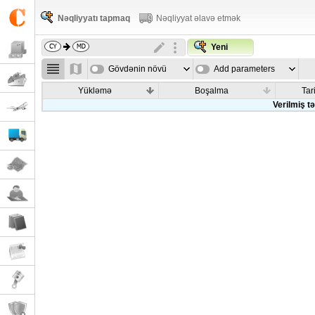
Nəqliyyatı tapmaq
Nəqliyyat əlavə etmək
Yeni
Gövdənin növü
Add parameters
Yükləmə
Boşalma
Tar
Verilmiş t