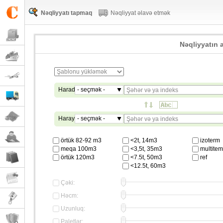
Nəqliyyatı tapmaq
Nəqliyyat əlavə etmək
Nəqliyyatın 
Haradan
- seçmək -
Haraya
- seçmək -
örtük 82-92 m3
<2t, 14m3
izoterm
meqa 100m3
<3,5t, 35m3
multitemp
örtük 120m3
<7.5t, 50m3
ref
<12.5t, 60m3
Çəki:
Həcm:
Uzunluq:
Paletlər: