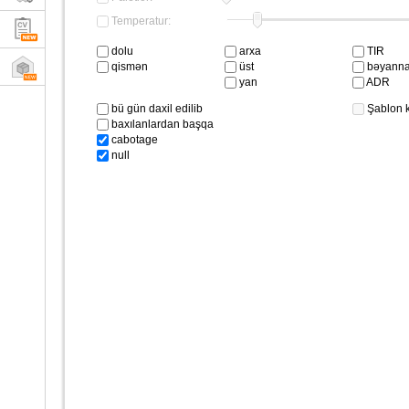
Temperatur:
dolu
arxa
TIR
qismən
üst
bəyanna
yan
ADR
bü gün daxil edilib
Şablon 
baxılanlardan başqa
cabotage
null