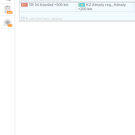
TR 34 Istanbul
+500 km
KZ Almaty reg., Almaty
+200 km
15 s.
meqa 100m3 Türkiyə - Qazaxstan