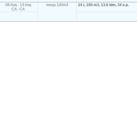
06 Avq - 13 Avq
meqa 100m3
24 t, 100 m3, 13.6 ldm, 34 e.p.
CA - CA