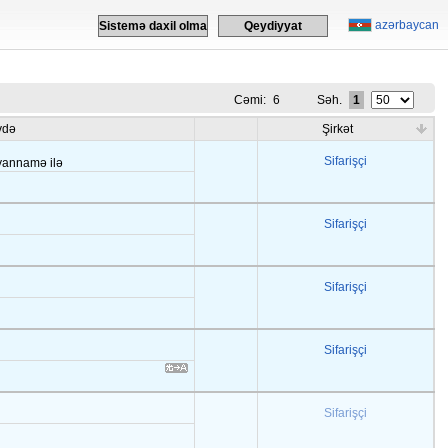
azərbaycan
Sistemə daxil olma
Qeydiyyat
Cəmi:
6
Səh.
1
vdə
Şirkət
Sifarişçi
əyannamə ilə
Sifarişçi
Sifarişçi
Sifarişçi
Sifarişçi