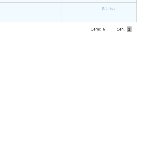
Sifarişçi
Cəmi:
6
Səh.
1