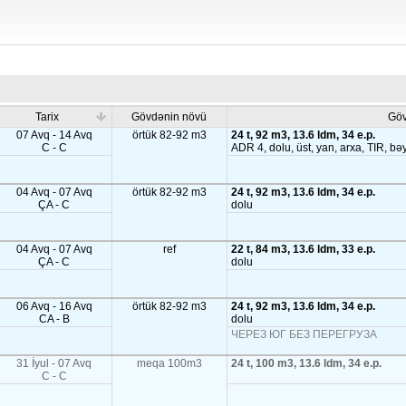
Tarix
Gövdənin növü
Gö
07 Avq - 14 Avq
örtük 82-92 m3
24 t, 92 m3, 13.6 ldm, 34 e.p.
C - C
ADR 4, dolu, üst, yan, arxa, TIR, b
04 Avq - 07 Avq
örtük 82-92 m3
24 t, 92 m3, 13.6 ldm, 34 e.p.
ÇA - C
dolu
04 Avq - 07 Avq
ref
22 t, 84 m3, 13.6 ldm, 33 e.p.
ÇA - C
dolu
06 Avq - 16 Avq
örtük 82-92 m3
24 t, 92 m3, 13.6 ldm, 34 e.p.
CA - B
dolu
ЧЕРЕЗ ЮГ БЕЗ ПЕРЕГРУЗА
31 İyul - 07 Avq
meqa 100m3
24 t, 100 m3, 13.6 ldm, 34 e.p.
C - C