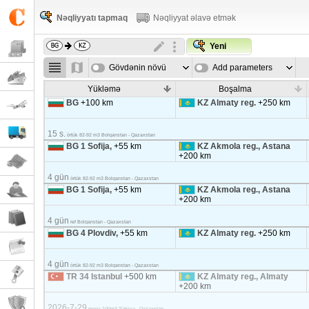
Nəqliyyatı tapmaq
Nəqliyyat əlavə etmək
Yeni
Gövdənin növü
Add parameters
Yükləmə
Boşalma
BG
+100 km
KZ Almaty reg.
+250 km
15 s.
örtük 82-92 m3 Bolqarıstan - Qazaxstan
BG 1 Sofija,
+55 km
KZ Akmola reg., Astana
+200 km
4 gün
örtük 82-92 m3 Bolqarıstan - Qazaxstan
BG 1 Sofija,
+55 km
KZ Akmola reg., Astana
+200 km
4 gün
ref Bolqarıstan - Qazaxstan
BG 4 Plovdiv,
+55 km
KZ Almaty reg.
+250 km
4 gün
örtük 82-92 m3 Bolqarıstan - Qazaxstan
TR 34 Istanbul
+500 km
KZ Almaty reg., Almaty
+200 km
2026-7-29
meqa 100m3 Türkiyə - Qazaxstan