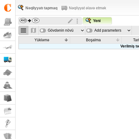
Nəqliyyatı tapmaq
Nəqliyyat əlavə etmək
Yeni
Gövdənin növü
Add parameters
Yükləmə
Boşalma
Tar
Verilmiş t