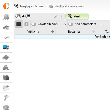
Nəqliyyatı tapmaq
Nəqliyyat əlavə etmək
Yeni
Gövdənin növü
Add parameters
Yükləmə
Boşalma
Tar
Verilmiş t