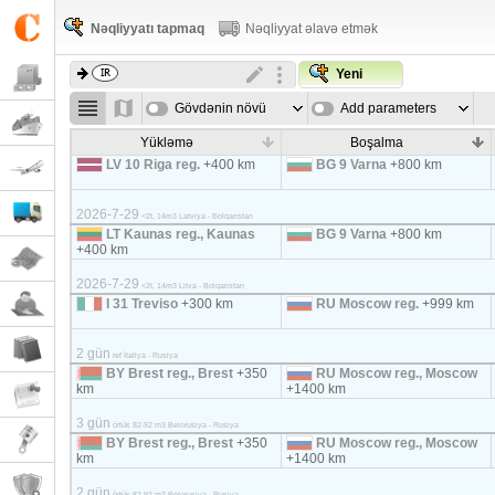
Nəqliyyatı tapmaq
Nəqliyyat əlavə etmək
Yeni
Gövdənin növü
Add parameters
Yükləmə
Boşalma
LV 10 Riga reg.
+400 km
BG 9 Varna
+800 km
2026-7-29
<2t, 14m3 Latviya - Bolqarıstan
LT Kaunas reg., Kaunas
BG 9 Varna
+800 km
+400 km
2026-7-29
<2t, 14m3 Litva - Bolqarıstan
I 31 Treviso
+300 km
RU Moscow reg.
+999 km
2 gün
ref İtaliya - Rusiya
BY Brest reg., Brest
+350
RU Moscow reg., Moscow
km
+1400 km
3 gün
örtük 82-92 m3 Belorusiya - Rusiya
BY Brest reg., Brest
+350
RU Moscow reg., Moscow
km
+1400 km
2 gün
örtük 82-92 m3 Belorusiya - Rusiya