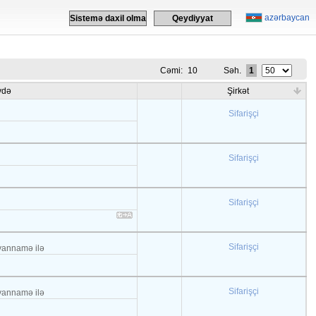
azərbaycan
Sistemə daxil olma
Qeydiyyat
Cəmi:
10
Səh.
1
vdə
Şirkət
Sifarişçi
Sifarişçi
Sifarişçi
Sifarişçi
əyannamə ilə
Sifarişçi
əyannamə ilə