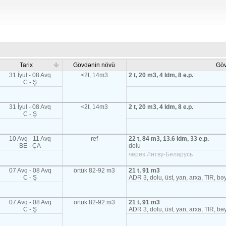
Tarix
Gövdənin növü
Gö
31 İyul - 08 Avq
<2t, 14m3
2 t, 20 m3, 4 ldm, 8 e.p.
C - Ş
31 İyul - 08 Avq
<2t, 14m3
2 t, 20 m3, 4 ldm, 8 e.p.
C - Ş
10 Avq - 11 Avq
ref
22 t, 84 m3, 13.6 ldm, 33 e.p.
BE - ÇA
dolu
через Литву-Беларусь
07 Avq - 08 Avq
örtük 82-92 m3
21 t, 91 m3
C - Ş
ADR 3, dolu, üst, yan, arxa, TIR, b
07 Avq - 08 Avq
örtük 82-92 m3
21 t, 91 m3
C - Ş
ADR 3, dolu, üst, yan, arxa, TIR, b