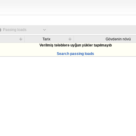
Passing loads
Tarix
Gövdənin növü
Verilmiş tələblərə uyğun yüklər tapılmayıb
Search passing loads