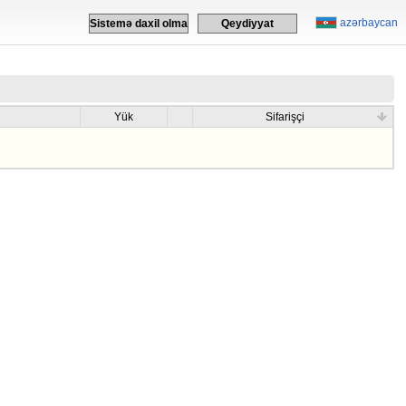
azərbaycan
Sistemə daxil olma
Qeydiyyat
Yük
Sifarişçi