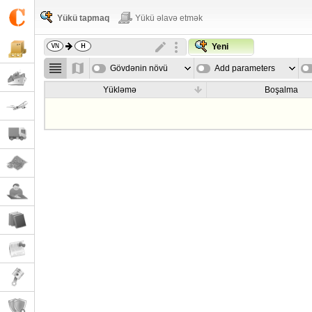
Yükü tapmaq
Yükü əlavə etmək
Yeni
Gövdənin növü
Add parameters
Yükləmə
Boşalma