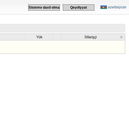
azərbaycan
Sistemə daxil olma
Qeydiyyat
Yük
Sifarişçi