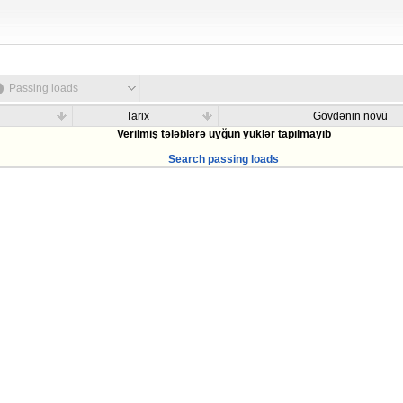
Passing loads
Tarix
Gövdənin növü
Verilmiş tələblərə uyğun yüklər tapılmayıb
Search passing loads