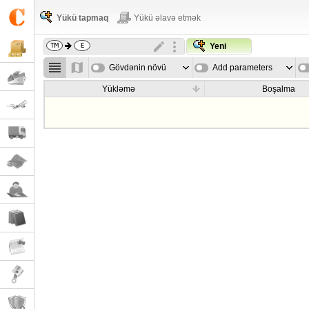
Yükü tapmaq
Yükü əlavə etmək
Yeni
Gövdənin növü
Add parameters
Yükləmə
Boşalma