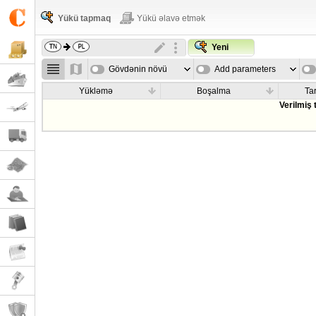
Yükü tapmaq
Yükü əlavə etmək
Yeni
Gövdənin növü
Add parameters
Yükləmə
Boşalma
Tar
Verilmiş 