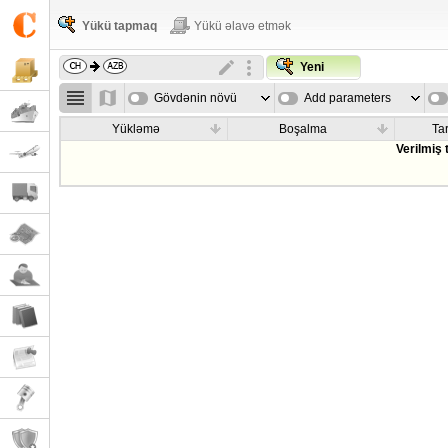
Yükü tapmaq
Yükü əlavə etmək
Yeni
Gövdənin növü
Add parameters
Yükləmə
Boşalma
Tar
Verilmiş 