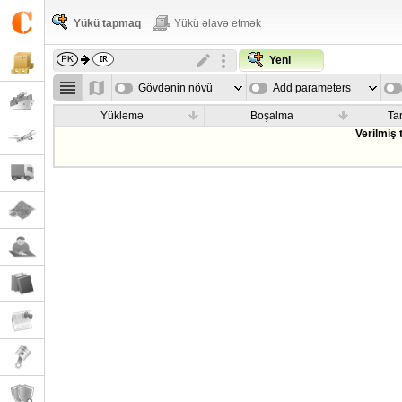
Yükü tapmaq
Yükü əlavə etmək
Yeni
Gövdənin növü
Add parameters
Yükləmə
Boşalma
Tar
Verilmiş 