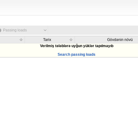
Passing loads
Tarix
Gövdənin növü
Verilmiş tələblərə uyğun yüklər tapılmayıb
Search passing loads