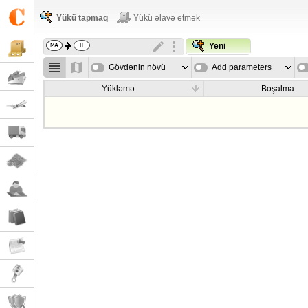
Yükü tapmaq
Yükü əlavə etmək
Yeni
Gövdənin növü
Add parameters
Yükləmə
Boşalma