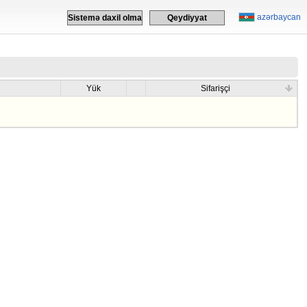
azərbaycan
Sistemə daxil olma
Qeydiyyat
Yük
Sifarişçi