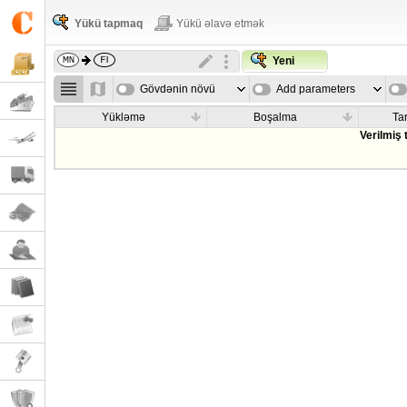
Yükü tapmaq
Yükü əlavə etmək
Yeni
Gövdənin növü
Add parameters
Yükləmə
Boşalma
Tar
Verilmiş 