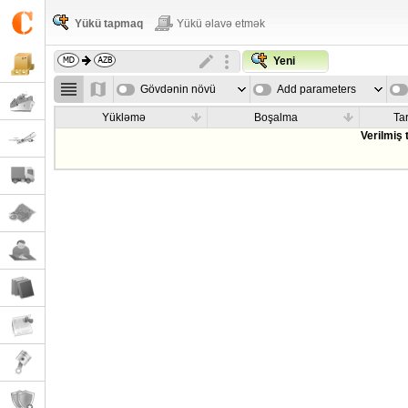
Yükü tapmaq
Yükü əlavə etmək
Yeni
Gövdənin növü
Add parameters
Yükləmə
Boşalma
Tar
Verilmiş 