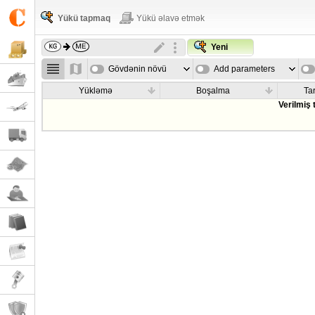
Yükü tapmaq
Yükü əlavə etmək
Yeni
Gövdənin növü
Add parameters
Yükləmə
Boşalma
Tar
Verilmiş 