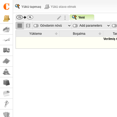
Yükü tapmaq
Yükü əlavə etmək
Yeni
Gövdənin növü
Add parameters
Yükləmə
Boşalma
Tar
Verilmiş 