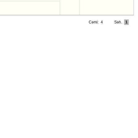
Cəmi:
4
Səh.
1