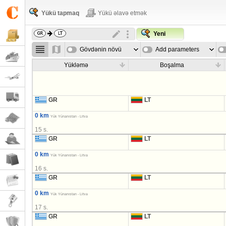
Yükü tapmaq
Yükü əlavə etmək
Yeni
Gövdənin növü
Add parameters
Yükləmə
Boşalma
GR
LT
0 km
Yük Yünanıstan - Litva
15 s.
GR
LT
0 km
Yük Yünanıstan - Litva
16 s.
GR
LT
0 km
Yük Yünanıstan - Litva
17 s.
GR
LT