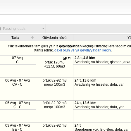
Passing loads
Tarix
Gövdənin növü
Y
Yük təkliflərinizə tam giriş yalnız
qeydiyyatdan
keçmiş istifadəçilərə təqdim ol
Xahiş edirik,
daxil olun və ya qeydiyyatdan keçin
.
07 Avq
2.8 t, 4.8 ldm
C
Avadanlış və hissələr, qismən, arxa
örtük 120m3
<12.5t, 60m3
06 Avq - 07 Avq
örtük 82-92 m3
24 t, 13.6 ldm
CA - C
meqa 100m3
Avadanlış və hissələr, dolu, yan
05 Avq - 07 Avq
örtük 82-92 m3
24 t, 13.6 ldm
Ç - C
meqa 100m3
Avadanlış və hissələr, dolu, yan
03 Avq - 07 Avq
örtük 82-92 m3
24 t
BE - C
Səpələnən yük, Biq-Beq, dolu, yan