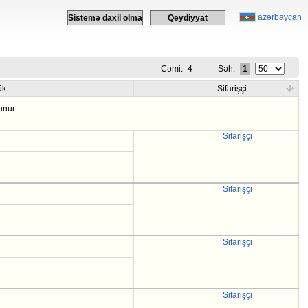
azərbaycan
Sistemə daxil olma
Qeydiyyat
Cəmi:
4
Səh.
1
ük
Sifarişçi
unur.
Sifarişçi
Sifarişçi
Sifarişçi
Sifarişçi