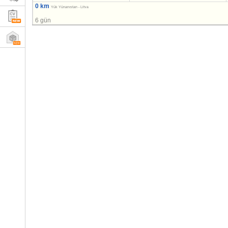
0 km
Yük Yünanıstan - Litva
6 gün