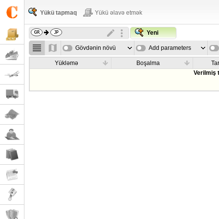
Yükü tapmaq
Yükü əlavə etmək
Yeni
Gövdənin növü
Add parameters
Yükləmə
Boşalma
Tar
Verilmiş 