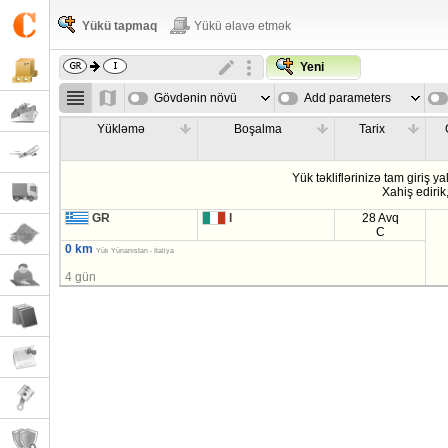
Yükü tapmaq
Yükü əlavə etmək
Yeni
Gövdənin növü
Add parameters
Yükləmə
Boşalma
Tarix
Yük təkliflərinizə tam giriş ya
Xahiş edirik
GR
I
28 Avq
C
0 km
Yük Yünanıstan - İtaliya
4 gün