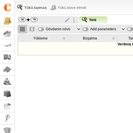
Yükü tapmaq
Yükü əlavə etmək
Yeni
Gövdənin növü
Add parameters
Yükləmə
Boşalma
Tar
Verilmiş 