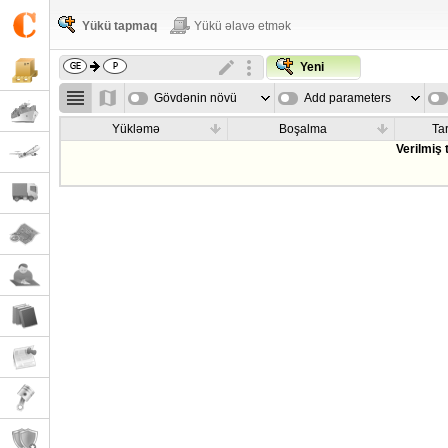
Yükü tapmaq
Yükü əlavə etmək
Yeni
Gövdənin növü
Add parameters
Yükləmə
Boşalma
Tar
Verilmiş 