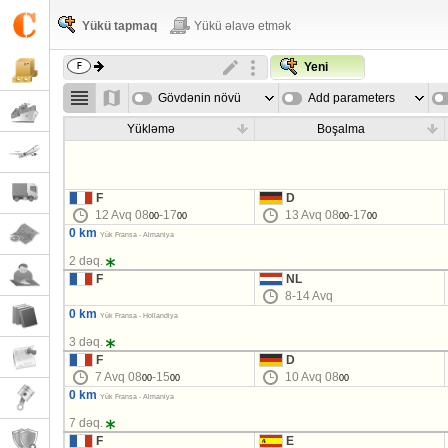
Yükü tapmaq
Yükü əlavə etmək
Yeni
Gövdənin növü
Add parameters
Yükləmə
Boşalma
F
D
12 Avq 08
-17
13 Avq 08
-17
00
00
00
00
0 km
Yük Fransa - Almaniya
2 dəq.
F
NL
8-14 Avq
0 km
Yük Fransa - Hollandiya
3 dəq.
F
D
7 Avq 08
-15
10 Avq 08
00
00
00
0 km
Yük Fransa - Almaniya
7 dəq.
F
E