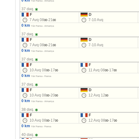
0 km
Yük Fransa - Almaniya
37 dəq.
F
D
7 Avq 08
-21
7-10 Avq
00
00
0 km
Yük Fransa - Almaniya
37 dəq.
F
D
7 Avq 08
-21
7-10 Avq
00
00
0 km
Yük Fransa - Almaniya
37 dəq.
F
F
10 Avq 08
-17
11 Avq 08
-17
00
00
00
00
0 km
Yük Fransa - Fransa
37 dəq.
F
D
10 Avq 08
-20
12 Avq 12
00
00
00
0 km
Yük Fransa - Almaniya
38 dəq.
F
F
10 Avq 08
-17
12 Avq 08
-17
00
00
00
00
0 km
Yük Fransa - Fransa
40 dəq.