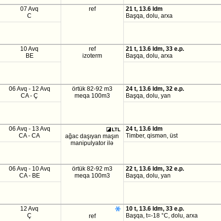
07 Avq
ref
21 t, 13.6 ldm
C
Başqa, dolu, arxa
10 Avq
ref
21 t, 13.6 ldm, 33 e.p.
BE
izoterm
Başqa, dolu, arxa
06 Avq - 12 Avq
örtük 82-92 m3
24 t, 13.6 ldm, 32 e.p.
CA - Ç
meqa 100m3
Başqa, dolu, yan
06 Avq - 13 Avq
24 t, 13.6 ldm
CA - CA
Timber, qismən, üst
ağac daşıyan maşın
manipulyator ilə
06 Avq - 10 Avq
örtük 82-92 m3
22 t, 13.6 ldm, 32 e.p.
CA - BE
meqa 100m3
Başqa, dolu, yan
12 Avq
10 t, 13.6 ldm, 33 e.p.
Ç
Başqa, t=-18 °C, dolu, arxa
ref