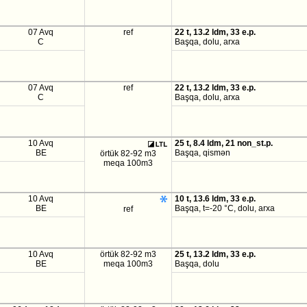
07 Avq
ref
22 t, 13.2 ldm, 33 e.p.
C
Başqa, dolu, arxa
07 Avq
ref
22 t, 13.2 ldm, 33 e.p.
C
Başqa, dolu, arxa
10 Avq
25 t, 8.4 ldm, 21 non_st.p.
BE
Başqa, qismən
örtük 82-92 m3
meqa 100m3
10 Avq
10 t, 13.6 ldm, 33 e.p.
BE
Başqa, t=-20 °C, dolu, arxa
ref
10 Avq
örtük 82-92 m3
25 t, 13.2 ldm, 33 e.p.
BE
meqa 100m3
Başqa, dolu