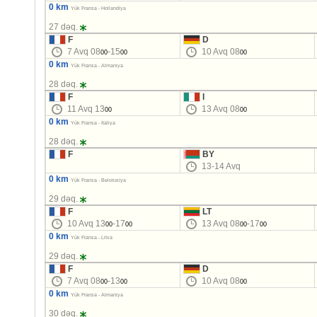
0 km
Yük Fransa - Hollandiya
27 dəq.
F
D
7 Avq 08
-15
10 Avq 08
00
00
00
0 km
Yük Fransa - Almaniya
28 dəq.
F
I
11 Avq 13
13 Avq 08
00
00
0 km
Yük Fransa - İtaliya
28 dəq.
F
BY
13-14 Avq
0 km
Yük Fransa - Belorusiya
29 dəq.
F
LT
10 Avq 13
-17
13 Avq 08
-17
00
00
00
00
0 km
Yük Fransa - Litva
29 dəq.
F
D
7 Avq 08
-13
10 Avq 08
00
00
00
0 km
Yük Fransa - Almaniya
30 dəq.