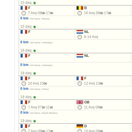
15 dəq.
F
B
7 Avq 08
-17
10 Avq 08
-17
00
00
00
00
0 km
Yük Fransa - Belçika
15 dəq.
F
NL
8-14 Avq
0 km
Yük Fransa - Hollandiya
16 dəq.
F
NL
0 km
Yük Fransa - Hollandiya
18 dəq.
F
F
10 Avq 15
12 Avq 13
00
00
0 km
Yük Fransa - Fransa
18 dəq.
F
GB
7 Avq 07
-11
11 Avq 08
30
30
00
0 km
Yük Fransa - Böyük Britaniya
19 dəq.
F
D
7 Avq 08
-13
10 Avq 08
00
30
00