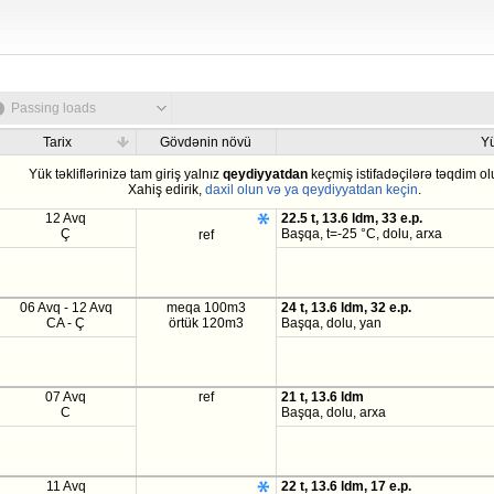
Passing loads
Tarix
Gövdənin növü
Y
Yük təkliflərinizə tam giriş yalnız
qeydiyyatdan
keçmiş istifadəçilərə təqdim ol
Xahiş edirik,
daxil olun və ya qeydiyyatdan keçin
.
12 Avq
22.5 t, 13.6 ldm, 33 e.p.
Ç
Başqa, t=-25 °C, dolu, arxa
ref
06 Avq - 12 Avq
meqa 100m3
24 t, 13.6 ldm, 32 e.p.
CA - Ç
örtük 120m3
Başqa, dolu, yan
07 Avq
ref
21 t, 13.6 ldm
C
Başqa, dolu, arxa
11 Avq
22 t, 13.6 ldm, 17 e.p.