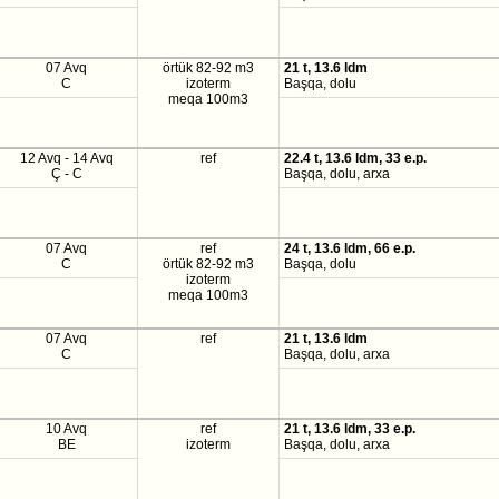
07 Avq
örtük 82-92 m3
21 t, 13.6 ldm
C
izoterm
Başqa, dolu
meqa 100m3
12 Avq - 14 Avq
ref
22.4 t, 13.6 ldm, 33 e.p.
Ç - C
Başqa, dolu, arxa
07 Avq
ref
24 t, 13.6 ldm, 66 e.p.
C
örtük 82-92 m3
Başqa, dolu
izoterm
meqa 100m3
07 Avq
ref
21 t, 13.6 ldm
C
Başqa, dolu, arxa
10 Avq
ref
21 t, 13.6 ldm, 33 e.p.
BE
izoterm
Başqa, dolu, arxa