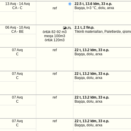
13 Avq - 14 Avq
22.5 t, 13.6 ldm, 33 e.p.
CA - C
Başqa, t=3 °C, dolu, arxa
ref
06 Avq - 10 Avq
2.1 t, 2 fin.p.
CA - BE
Tikinti materialları, Paletlərdə, qis
örtük 82-92 m3
meqa 100m3
örtük 120m3
07 Avq
ref
22 t, 13.2 ldm, 33 e.p.
C
Başqa, dolu, arxa
07 Avq
ref
22 t, 13.2 ldm, 33 e.p.
C
Başqa, dolu, arxa
07 Avq
ref
22 t, 13.2 ldm, 33 e.p.
C
Başqa, dolu, arxa
07 Avq
ref
22 t, 13.2 ldm, 33 e.p.
C
Başqa, dolu, arxa