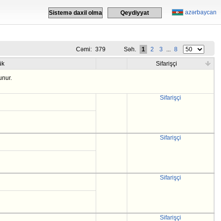
azərbaycan
Sistemə daxil olma
Qeydiyyat
Cəmi:
379
Səh.
1
2
3
...
8
ük
Sifarişçi
unur.
Sifarişçi
Sifarişçi
Sifarişçi
Sifarişçi