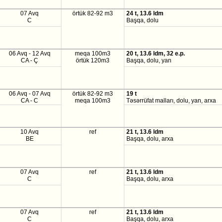
07 Avq
örtük 82-92 m3
24 t, 13.6 ldm
C
Başqa, dolu
06 Avq - 12 Avq
meqa 100m3
20 t, 13.6 ldm, 32 e.p.
CA - Ç
örtük 120m3
Başqa, dolu, yan
06 Avq - 07 Avq
örtük 82-92 m3
19 t
CA - C
meqa 100m3
Təsərrüfat malları, dolu, yan, arxa
10 Avq
ref
21 t, 13.6 ldm
BE
Başqa, dolu, arxa
07 Avq
ref
21 t, 13.6 ldm
C
Başqa, dolu, arxa
07 Avq
ref
21 t, 13.6 ldm
C
Başqa, dolu, arxa