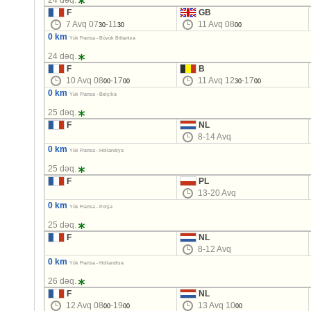
24 dəq.
F
GB
7 Avq 07
-11
11 Avq 08
30
30
00
0 km
Yük Fransa - Böyük Britaniya
24 dəq.
F
B
10 Avq 08
-17
11 Avq 12
-17
00
00
30
00
0 km
Yük Fransa - Belçika
25 dəq.
F
NL
8-14 Avq
0 km
Yük Fransa - Hollandiya
25 dəq.
F
PL
13-20 Avq
0 km
Yük Fransa - Polşa
25 dəq.
F
NL
8-12 Avq
0 km
Yük Fransa - Hollandiya
26 dəq.
F
NL
12 Avq 08
-19
13 Avq 10
00
00
00