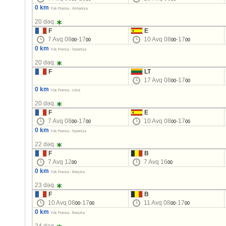
0 km
Yük Fransa - Almaniya
20 dəq.
F
E
7 Avq 08
-17
10 Avq 08
-17
00
00
00
00
0 km
Yük Fransa - İspaniya
20 dəq.
F
LT
17 Avq 08
-17
00
00
0 km
Yük Fransa - Litva
20 dəq.
F
E
7 Avq 08
-17
10 Avq 08
-17
00
00
00
00
0 km
Yük Fransa - İspaniya
22 dəq.
F
B
7 Avq 12
7 Avq 16
00
00
0 km
Yük Fransa - Belçika
23 dəq.
F
B
10 Avq 08
-17
11 Avq 08
-17
00
00
00
00
0 km
Yük Fransa - Belçika