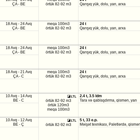
ÇA - BE
örtük 82-92 m3
Qarışıq yük, dolu, yan, arxa
18 Avq - 24 Avq
meqa 100m3
24 t
ÇA - BE
örtük 82-92 m3
Qarışıq yük, dolu, yan, arxa
18 Avq - 24 Avq
meqa 100m3
24 t
ÇA - BE
örtük 82-92 m3
Qarışıq yük, dolu, yan, arxa
18 Avq - 21 Avq
meqa 100m3
24 t
ÇA - C
örtük 82-92 m3
Qarışıq yük, dolu, yan, arxa
10 Avq - 14 Avq
2.4 t, 3.5 ldm
BE - C
Tara və qablaşdırma, qismən, yan
örtük 82-92 m3
örtük 120m3
meqa 100m3
10 Avq - 12 Avq
5 t, 33 e.p.
BE - Ç
Məişət texnikası, Paletlərdə, qismən
örtük 82-92 m3