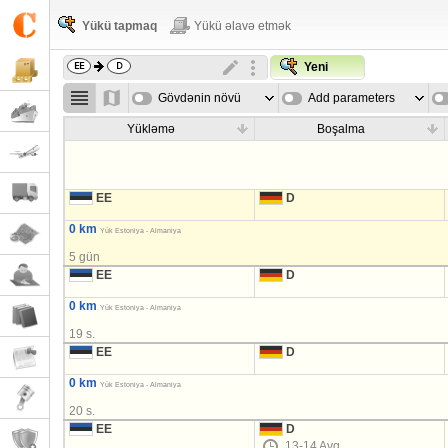
Yükü tapmaq
Yükü əlavə etmək
Yeni
Gövdənin növü
Add parameters
Yükləmə
Boşalma
EE
D
0 km
Yük Estoniya - Almaniya
5 gün
EE
D
0 km
Yük Estoniya - Almaniya
19 s.
EE
D
0 km
Yük Estoniya - Almaniya
20 s.
EE
D
13-14 Avq