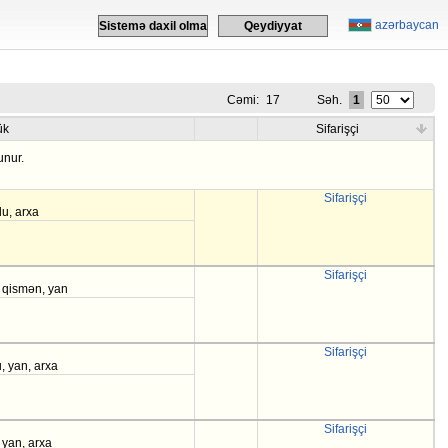
azərbaycan
Sistemə daxil olma
Qeydiyyat
Cəmi:
17
Səh.
1
ük
Sifarişçi
unur.
Sifarişçi
lu, arxa
Sifarişçi
 qismən, yan
Sifarişçi
u, yan, arxa
Sifarişçi
 yan, arxa