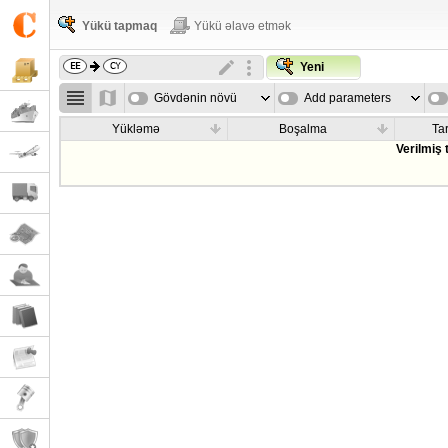
Yükü tapmaq
Yükü əlavə etmək
Yeni
Gövdənin növü
Add parameters
Yükləmə
Boşalma
Tar
Verilmiş 