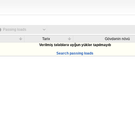
Passing loads
Tarix
Gövdənin növü
Verilmiş tələblərə uyğun yüklər tapılmayıb
Search passing loads