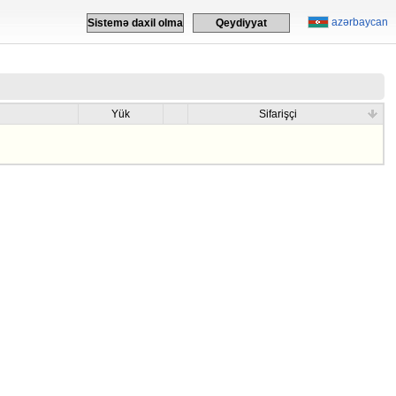
azərbaycan
Sistemə daxil olma
Qeydiyyat
Yük
Sifarişçi