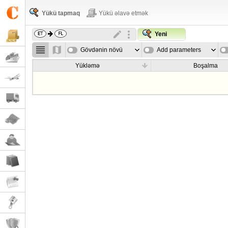
Yükü tapmaq
Yükü əlavə etmək
Yeni
Gövdənin növü
Add parameters
Yükləmə
Boşalma