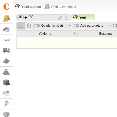
Yükü tapmaq
Yükü əlavə etmək
Yeni
Gövdənin növü
Add parameters
Yükləmə
Boşalma