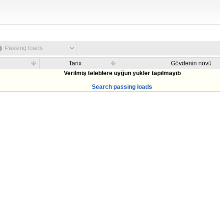
Passing loads
Tarix
Gövdənin növü
Verilmiş tələblərə uyğun yüklər tapılmayıb
Search passing loads