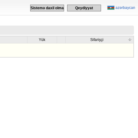
azərbaycan
Sistemə daxil olma
Qeydiyyat
Yük
Sifarişçi