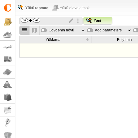
Yükü tapmaq
Yükü əlavə etmək
Yeni
Gövdənin növü
Add parameters
Yükləmə
Boşalma