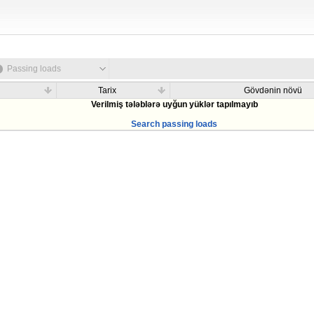
Passing loads
Tarix
Gövdənin növü
Verilmiş tələblərə uyğun yüklər tapılmayıb
Search passing loads