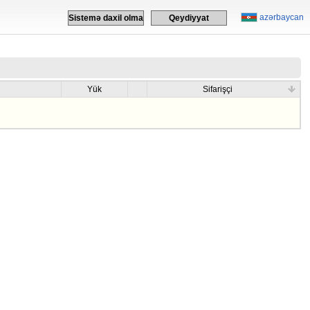
azərbaycan
Sistemə daxil olma
Qeydiyyat
Yük
Sifarişçi