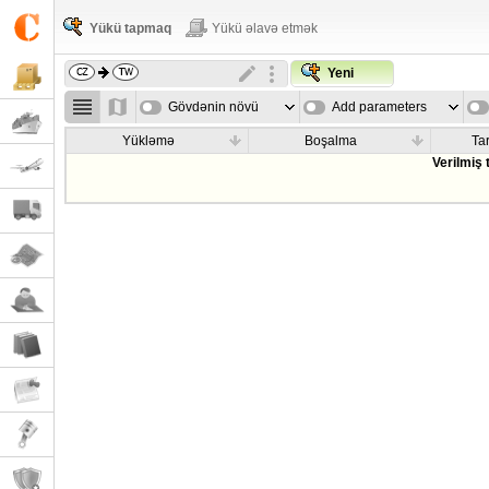
Yükü tapmaq
Yükü əlavə etmək
Yeni
Gövdənin növü
Add parameters
Yükləmə
Boşalma
Tar
Verilmiş 