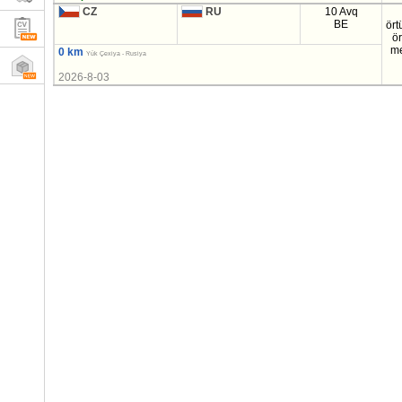
CZ
RU
10 Avq
BE
ört
ö
m
0 km
Yük Çexiya - Rusiya
2026-8-03