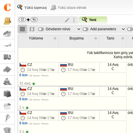
Yükü tapmaq
Yükü əlavə etmək
Yeni
Gövdənin növü
Add parameters
Yükləmə
Boşalma
Tarix
Yük təkliflərinizə tam giriş ya
Xahiş edirik
CZ
RU
14 Avq
ört
C
14 Avq 08
-17
17 Avq 08
-17
00
00
00
00
0 km
Yük Çexiya - Rusiya
31 dəq.
CZ
RU
14 Avq
ört
C
14 Avq 08
-17
17 Avq 08
-17
00
00
00
00
0 km
Yük Çexiya - Rusiya
2 s.
CZ
RU
14 Avq
ört
C
14 Avq 08
-17
17 Avq 08
-17
00
00
00
00
0 km
Yük Çexiya - Rusiya
2 s.