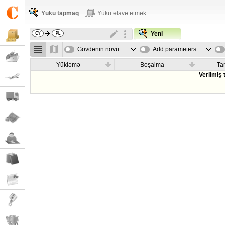
Yükü tapmaq
Yükü əlavə etmək
Yeni
Gövdənin növü
Add parameters
Yükləmə
Boşalma
Tar
Verilmiş 