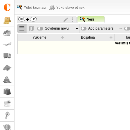
Yükü tapmaq
Yükü əlavə etmək
Yeni
Gövdənin növü
Add parameters
Yükləmə
Boşalma
Tar
Verilmiş 