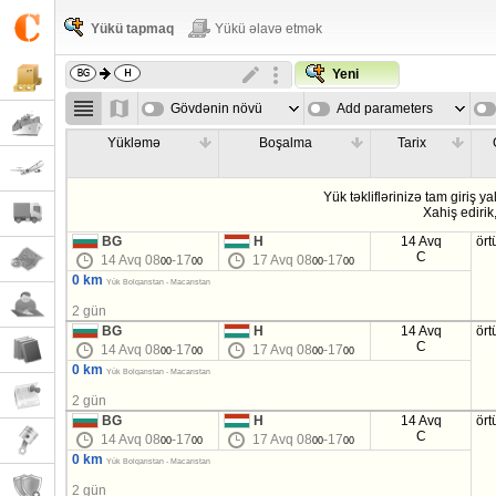
Yükü tapmaq
Yükü əlavə etmək
Yeni
Gövdənin növü
Add parameters
Yükləmə
Boşalma
Tarix
Yük təkliflərinizə tam giriş ya
Xahiş edirik
BG
H
14 Avq
ört
C
14 Avq 08
-17
17 Avq 08
-17
00
00
00
00
0 km
Yük Bolqarıstan - Macarıstan
2 gün
BG
H
14 Avq
ört
C
14 Avq 08
-17
17 Avq 08
-17
00
00
00
00
0 km
Yük Bolqarıstan - Macarıstan
2 gün
BG
H
14 Avq
ört
C
14 Avq 08
-17
17 Avq 08
-17
00
00
00
00
0 km
Yük Bolqarıstan - Macarıstan
2 gün