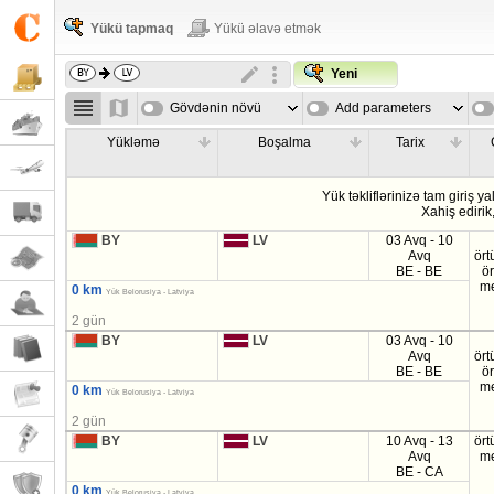
Yükü tapmaq
Yükü əlavə etmək
Yeni
Gövdənin növü
Add parameters
Yükləmə
Boşalma
Tarix
Yük təkliflərinizə tam giriş ya
Xahiş edirik
BY
LV
03 Avq - 10
Avq
ört
BE - BE
ö
m
0 km
Yük Belorusiya - Latviya
2 gün
BY
LV
03 Avq - 10
Avq
ört
BE - BE
ö
m
0 km
Yük Belorusiya - Latviya
2 gün
BY
LV
10 Avq - 13
ört
Avq
m
BE - CA
0 km
Yük Belorusiya - Latviya