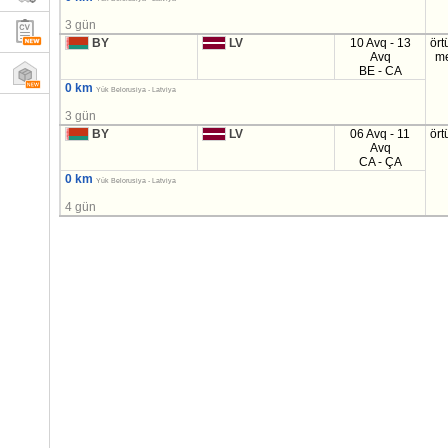
3 gün
BY
LV
10 Avq - 13
ört
Avq
m
BE - CA
0 km
Yük Belorusiya - Latviya
3 gün
BY
LV
06 Avq - 11
ört
Avq
CA - ÇA
0 km
Yük Belorusiya - Latviya
4 gün